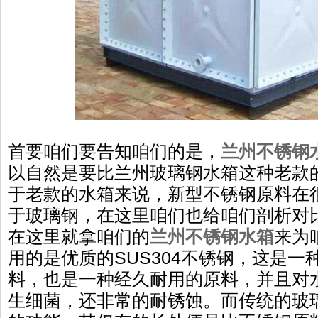
首要咱们要告知咱们的是，
兰州不锈钢
以自然是要比兰州玻璃钢水箱这种老款
于老款的水箱来说，新型不锈钢原料在
于玻璃钢，在这里咱们也给咱们剖析对
在这里就拿咱们的
兰州不锈钢水箱
来为
用的是优质的SUS304不锈钢，这是一
料，也是一种经久耐用的原料，并且对
生细菌，还非常的耐锈蚀。而传统的玻