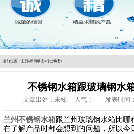
当前位置：
主页
»
新闻动态
»
行业动态
»
不锈钢水箱跟玻璃钢水
文章出处：未知
人气：
发表时间：20
兰州不锈钢水箱
跟兰州玻璃钢水箱比哪
在了解产品时都会想到的问题，所以今